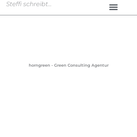
Steffi schreibt...
Zum
Inhalt
Über mich
springen
horngreen - Green Consulting Agentur